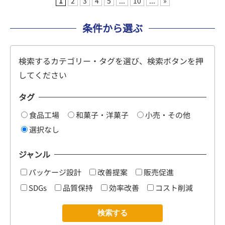
1
2
3
4
5
...
10
...
»
条件から選ぶ
検索するカテゴリー・タグを選び、検索ボタンを押
してください
タグ
食品工場
和菓子・洋菓子
小売・その他
選択なし
ジャンル
パッケージ設計
改善提案
販売促進
SDGs
品質保持
効率改善
コスト削減