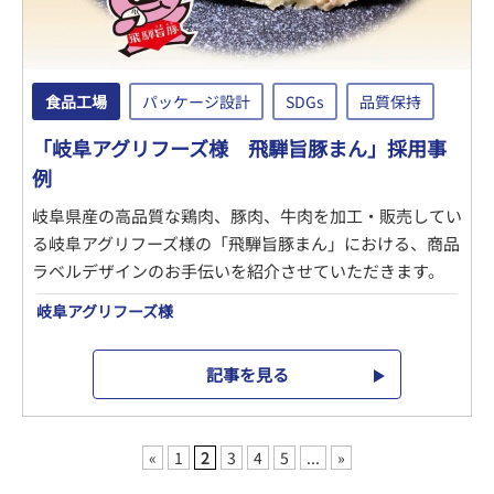
食品工場
パッケージ設計
SDGs
品質保持
「岐阜アグリフーズ様 飛騨旨豚まん」採用事
例
岐阜県産の高品質な鶏肉、豚肉、牛肉を加工・販売してい
る岐阜アグリフーズ様の「飛騨旨豚まん」における、商品
ラベルデザインのお手伝いを紹介させていただきます。
岐阜アグリフーズ様
記事を見る
«
1
2
3
4
5
...
»