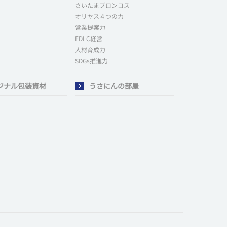
さいたまブロンコス
オリヤス４つの力
営業提案力
EDLC経営
人材育成力
SDGs推進力
ジナル包装資材
うさにんの部屋