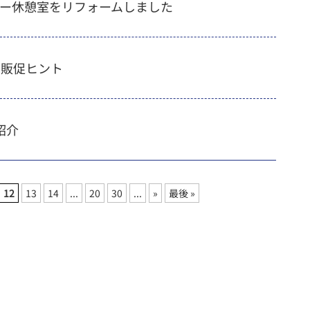
ー休憩室をリフォームしました
の販促ヒント
紹介
12
13
14
...
20
30
...
»
最後 »