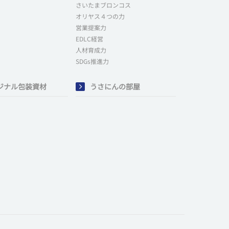
さいたまブロンコス
オリヤス４つの力
営業提案力
EDLC経営
人材育成力
SDGs推進力
ジナル包装資材
うさにんの部屋