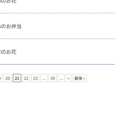
/16のお花
/15のお弁当
/12のお花
9
20
21
22
23
...
30
...
»
最後 »