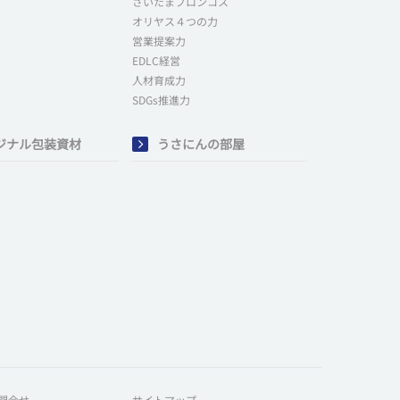
さいたまブロンコス
オリヤス４つの力
営業提案力
EDLC経営
人材育成力
SDGs推進力
ジナル包装資材
うさにんの部屋
問合せ
サイトマップ