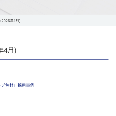
026年4月)
年4月)
レープ包材」採用事例