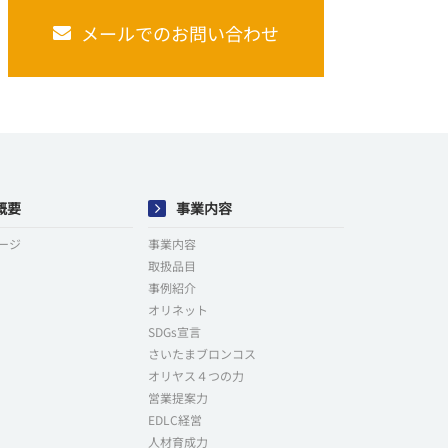
メールでのお問い合わせ
概要
事業内容
ージ
事業内容
取扱品目
事例紹介
オリネット
SDGs宣言
さいたまブロンコス
オリヤス４つの力
営業提案力
EDLC経営
人材育成力