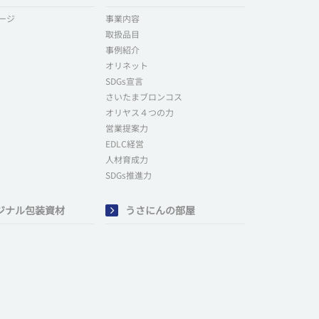
ージ
事業内容
取扱品目
事例紹介
オリネット
SDGs宣言
さいたまブロンコス
オリヤス４つの力
営業提案力
EDLC経営
人材育成力
SDGs推進力
ジナル包装資材
うさにんの部屋