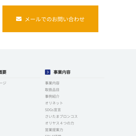
メールでのお問い合わせ
概要
事業内容
ージ
事業内容
取扱品目
事例紹介
オリネット
SDGs宣言
さいたまブロンコス
オリヤス４つの力
営業提案力