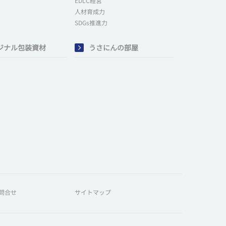
EDLC経営
人材育成力
SDGs推進力
ジナル包装資材
うさにんの部屋
問合せ
サイトマップ