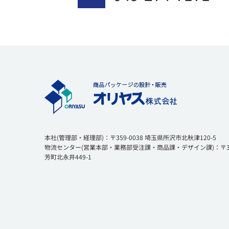
本社(管理部・経理部)：〒359-0038 埼玉県所沢市北秋津120-5
物流センター(営業本部・業務部受注課・商品課・デザイン課)：〒354
芳町北永井449-1