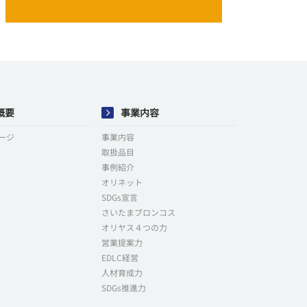
概要
事業内容
ージ
事業内容
取扱品目
事例紹介
オリネット
SDGs宣言
さいたまブロンコス
オリヤス４つの力
営業提案力
EDLC経営
人材育成力
SDGs推進力